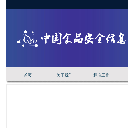
首页
关于我们
标准工作