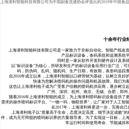
上海潜利智能科技有限公司为中国副食流通协会评选出的2019年中国食
十余年行业
上海潜利智能科技有限公司是一家致力于非标自动化、智能产线改造
产品标识设备，条码系统和追溯系统
同时是一家从软件开发到硬件设计及系统集
以“标识设备”为核心，所研发和生产的标识设备应用行业广泛，可
码，防伪码、乱码、随机码、生产日期，有效期，条形码追踪
自2016年成立以来，上海潜利智能以口碑营销为基础，以树立良好
快速为您解决喷码机的操作问题和机器故障。我们为
这也让上海潜利电子成为广受客户信赖的喷码机供应商，逐步树立起
广州、深圳、杭州、南京、无锡、合肥，郑州
随着2016年上海潜利智能的成立，为上海潜利喷码标识设备提供了
需求的操作喷码标识平台。“一物一码，物联世界”，让厂家对于人工智
在2017年，上海潜利将更进一步，完善自
上海潜利电子以“质量高于生命，态度决定高度，细节决定成败”的核
伴，成为无可辩驳的喷码标识界的方案领导者。为了实现这一目标，上
常运行时间和使用寿命、节能减排